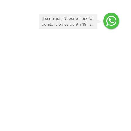
¡Escribinos! Nuestro horario
de atención es de 9 a 18 hs.
SUSCRIBIRME
nta
¡Seguinos!
ate
r