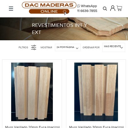
WhatsApp
11 6636-7855
REVESTIMIENTOS INT Y
EXT
MAS RECIENTE
24 POR PÁGINA
FILTROS
MOSTRAR
ORDENAR POR
Muro Varillado 20mm Euca (macizo)
Muro Varillado 30mm Euca (macizo)