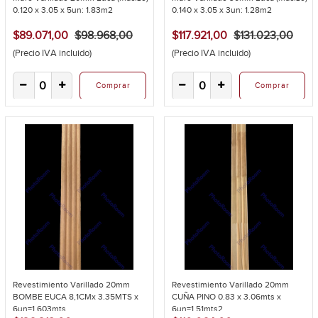
0.120 x 3.05 x 5un: 1.83m2
0.140 x 3.05 x 3un: 1.28m2
$89.071,00
$98.968,00
$117.921,00
$131.023,00
(Precio IVA incluido)
(Precio IVA incluido)
Comprar
Comprar
Revestimiento Varillado 20mm
Revestimiento Varillado 20mm
BOMBE EUCA 8,1CMx 3.35MTS x
CUÑA PINO 0.83 x 3.06mts x
6un=1.603mts...
6un=1.51mts2