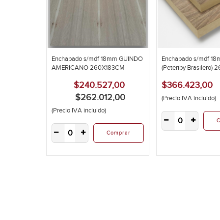
Enchapado s/mdf 18mm GUINDO
Enchapado s/mdf 1
AMERICANO 260X183CM
(Peteriby Brasilero)
$240.527,00
$366.423,00
$262.012,00
(Precio IVA incluido)
(Precio IVA incluido)
C
Comprar