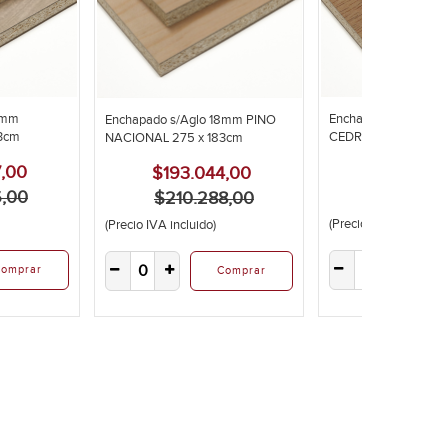
8mm
Enchapado s/Aglo 1
Enchapado s/Aglo 18mm PINO
3cm
CEDRILLO 275x183c
NACIONAL 275 x 183cm
,00
$219.797
$193.044,00
6,00
$239.43
$210.288,00
(Precio IVA incluido)
(Precio IVA incluido)
omprar
C
Comprar