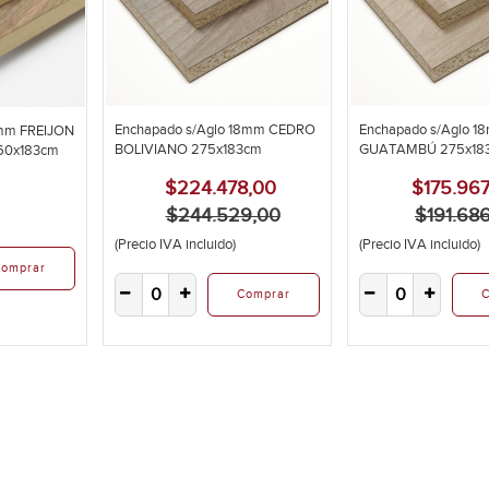
Enchapado s/Aglo 18mm CEDRO
Enchapado s/Aglo 1
8mm FREIJON
BOLIVIANO 275x183cm
GUATAMBÚ 275x18
 260x183cm
$224.478,00
$175.967
$244.529,00
$191.68
(Precio IVA incluido)
(Precio IVA incluido)
omprar
Comprar
C