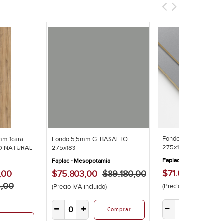
Fondo 5,5mm Alumin
mm 1cara
Fondo 5,5mm G. BASALTO
275x183cm
CO NATURAL
275x183
Faplac - Línea Colores
Faplac - Mesopotamia
$71.050,00
$8
,00
$75.803,00
$89.180,00
5,00
(Precio IVA incluido)
(Precio IVA incluido)
C
Comprar