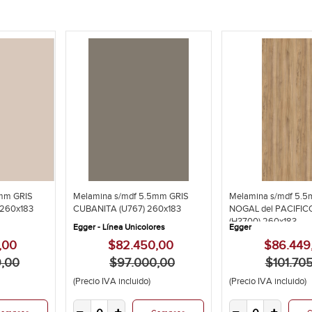
5mm GRIS
Melamina s/mdf 5.5mm GRIS
Melamina s/mdf 5.5
260x183
CUBANITA (U767) 260x183
NOGAL del PACIFI
(H3700) 260x183...
Egger - Línea Unicolores
Egger
,00
$82.450,00
$86.449
,00
$97.000,00
$101.70
(Precio IVA incluido)
(Precio IVA incluido)